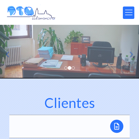
prev
nex
Clientes