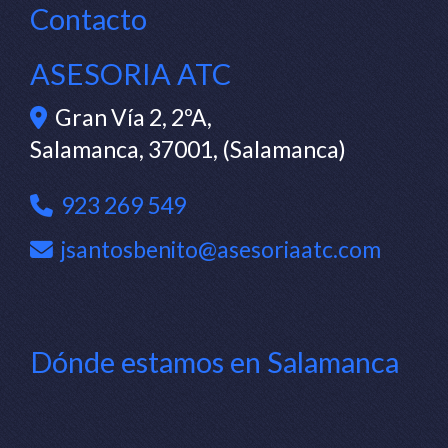
Contacto
ASESORIA ATC
Gran Vía 2, 2ºA,
Salamanca
,
37001
,
(Salamanca)
923 269 549
jsantosbenito
asesoriaatc.com
Dónde estamos en Salamanca