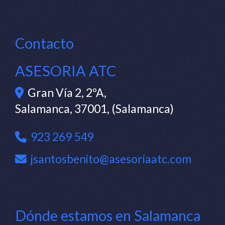
Contacto
ASESORIA ATC
Gran Vía 2, 2ºA,
Salamanca
,
37001
,
(Salamanca)
923 269 549
jsantosbenito
asesoriaatc.com
Dónde estamos en Salamanca