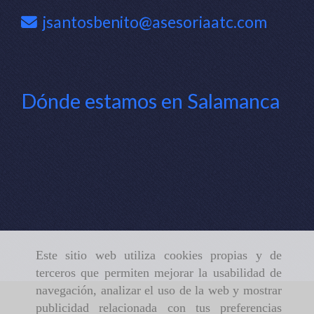
jsantosbenito
asesoriaatc.com
Dónde estamos en Salamanca
Este sitio web utiliza cookies propias y de
terceros que permiten mejorar la usabilidad de
navegación, analizar el uso de la web y mostrar
publicidad relacionada con tus preferencias