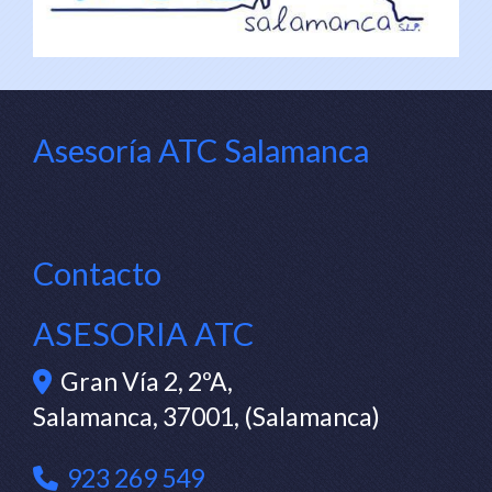
Asesoría ATC Salamanca
Contacto
ASESORIA ATC
Gran Vía 2, 2ºA,
Salamanca
,
37001
,
(Salamanca)
923 269 549